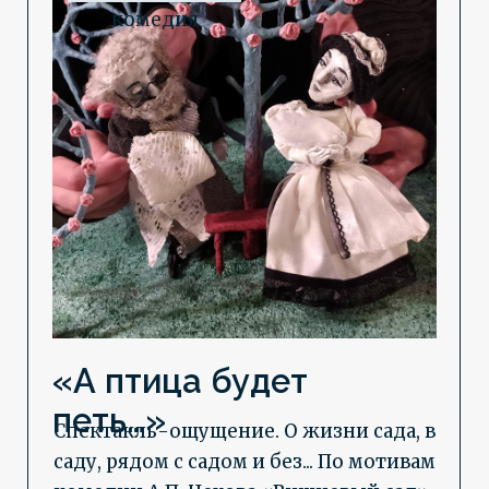
«А птица будет
петь…»
Спектакль-ощущение. О жизни сада, в
саду, рядом с садом и без... По мотивам
комедии А.П. Чехова «Вишневый сад»
12+
40 минут
пастораль