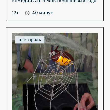
«Откуда мы»
Спектакль-наблюдение, спектакль-
фантазия, спектакль-воспоминание
для всех возрастов.
6+
30 минут
история