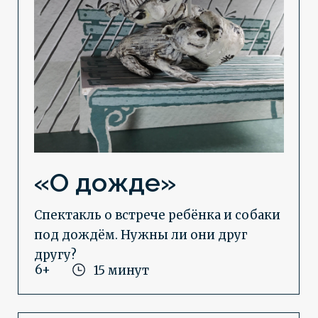
«Светлая история»
Представление, рассказывающее
о рождении Иисуса Христа
6+
20 минут
«Очень маленький театр»
частный театр кукол в Кургане
г. Курган, ул. Пичугина 9, оф. 213