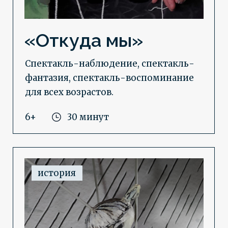
«О дожде»
Спектакль о встрече ребёнка и собаки
под дождём. Нужны ли они друг
другу?
6+
15 минут
рождественский вертеп