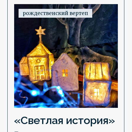
melnikova-ty@mail.ru
Разделы сайта:
Афиша
Спектакли
Проекты
Новости
О театре
Контакты