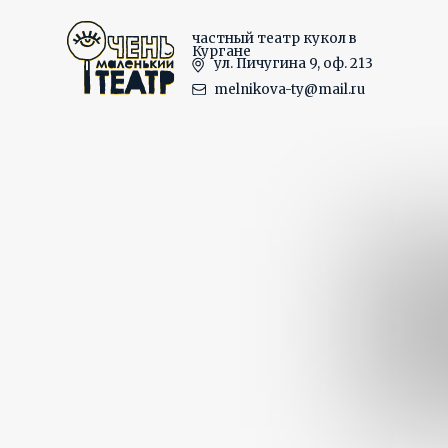
Главная
Афиша
частный театр кукол в
Кургане
Г
ул. Пичугина 9, оф. 213
melnikova-ty@mail.ru
Зам