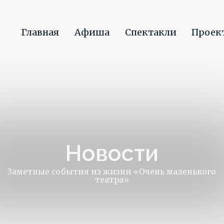
Спектакли
Проекты
Новости
Контак
О театре
лавная
Афиша
Спектакли
Проекты
Ново
Новости
етные события из жизни «Очень маленького
театра»