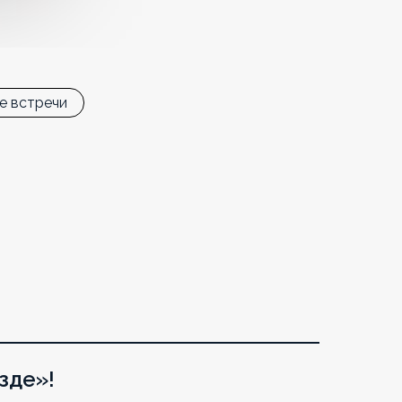
е встречи
зде»!