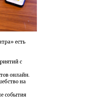
атра» есть
риятий с
тов онлайн.
шебство на
ые события