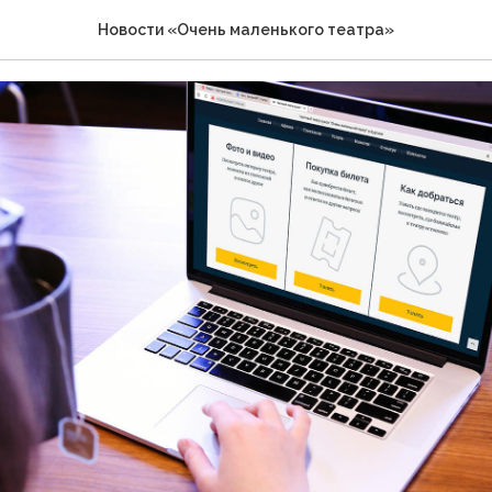
айта «Очень маленького 
Новости «Очень маленького театра»