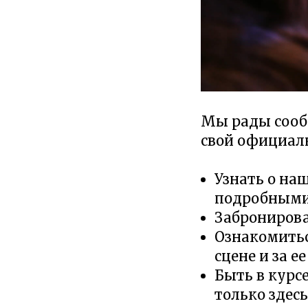
Мы рады сообщ
свой официаль
Узнать о на
подробными
Забронирова
Ознакомитьс
сцене и за е
Быть в курс
только здесь