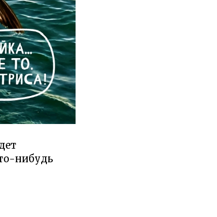
удет
что-нибудь